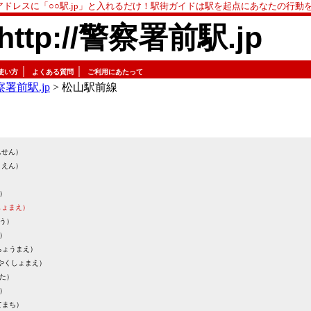
アドレスに「○○駅.jp」と入れるだけ！駅街ガイドは駅を起点にあなたの行動
http://警察署前駅.jp
｜
｜
使い方
よくある質問
ご利用にあたって
署前駅.jp
> 松山駅前線
んせん）
うえん）
）
しょまえ）
う）
）
ちょうまえ）
やくしょまえ）
た）
）
てまち）