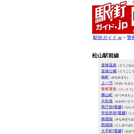
駅街ガイド.jp
>
警察
松山駅前線
道後温泉
（どうごお
道後公園
（どうごこ
南町
（みなみまち）
上一万
（かみいちまん
警察署前
（けいさつ
勝山町
（かつやまちょ
大街道
（おおかいどう
県庁前[愛媛]
（けん
市役所前[愛媛]
（し
南堀端
（みなみほりば
西堀端
（にしほりばた
大手町[愛媛]
（おお